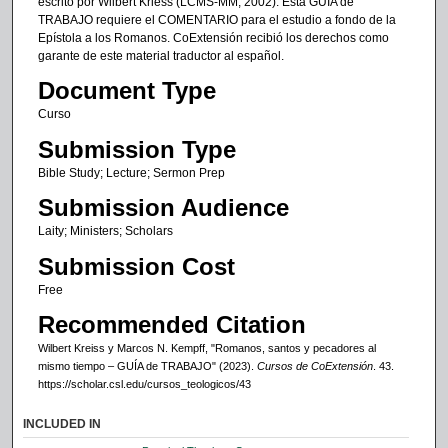
escrito por Wilbert Kriess (LCMS-MM, 2002). Esta GUÍA de
TRABAJO requiere el COMENTARIO para el estudio a fondo de la
Epístola a los Romanos. CoExtensión recibió los derechos como
garante de este material traductor al español.
Document Type
Curso
Submission Type
Bible Study; Lecture; Sermon Prep
Submission Audience
Laity; Ministers; Scholars
Submission Cost
Free
Recommended Citation
Wilbert Kreiss y Marcos N. Kempff
, "Romanos, santos y pecadores al
mismo tiempo – GUÍA de TRABAJO" (2023).
Cursos de CoExtensión
. 43.
https://scholar.csl.edu/cursos_teologicos/43
INCLUDED IN