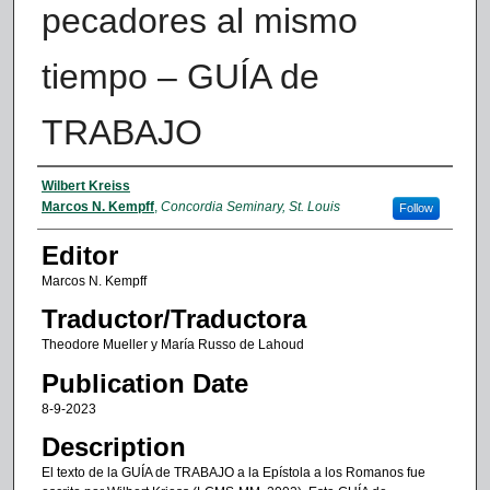
pecadores al mismo
tiempo – GUÍA de
TRABAJO
Authors
Wilbert Kreiss
Marcos N. Kempff
,
Concordia Seminary, St. Louis
Follow
Editor
Marcos N. Kempff
Traductor/Traductora
Theodore Mueller y María Russo de Lahoud
Publication Date
8-9-2023
Description
El texto de la GUÍA de TRABAJO a la Epístola a los Romanos fue