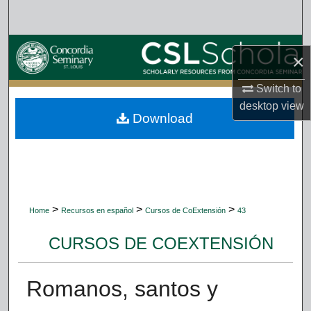
Search
Browse Collections
×
My Account
Switch to
desktop
view
Download
About
Digital Commons Network™
>
>
>
Home
Recursos en español
Cursos de CoExtensión
43
CURSOS DE COEXTENSIÓN
Romanos, santos y