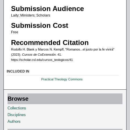
Submission Audience
Laity; Ministers; Scholars
Submission Cost
Free
Recommended Citation
Rodolfo H. Blank y Marcos N. Kempff
, "Romanos...el justo por la fe vivirá"
(2023).
Cursos de CoExtensión
. 41.
https://scholar.csl.edu/cursos_teologicos/41
INCLUDED IN
Practical Theology Commons
Browse
Collections
Disciplines
Authors