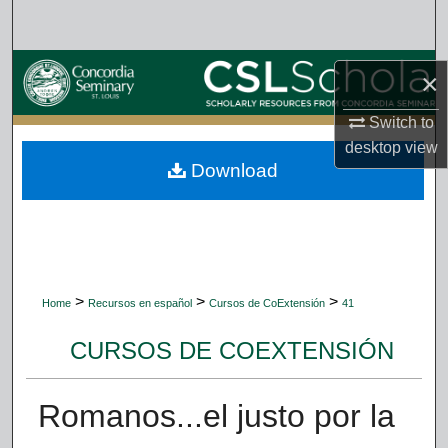
Search
Browse Collections
×
My Account
Switch to
desktop
view
Download
About
Digital Commons Network™
>
>
>
Home
Recursos en español
Cursos de CoExtensión
41
CURSOS DE COEXTENSIÓN
Romanos...el justo por la