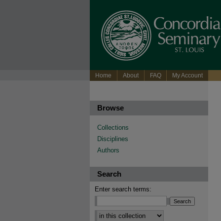
Home
About
FAQ
My Account
Browse
Collections
Disciplines
Authors
Search
Enter search terms:
Select context to search: